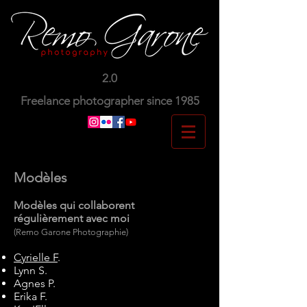
2.0
Freelance photographer since 1985
Modèles
Modèles qui collaborent
régulièrement avec moi
(Remo Garone Photographie)
Cyrielle F
.
Lynn S.
Agnes P.
Erika F.